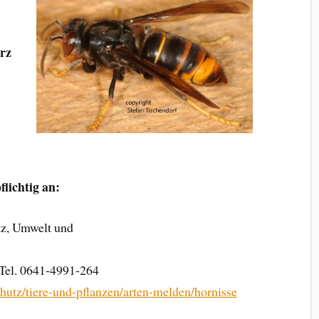
rz
lichtig an:
tz, Umwelt und
 Tel. 0641-4991-264
hutz/tiere-und-pflanzen/arten-m
elden/hornisse